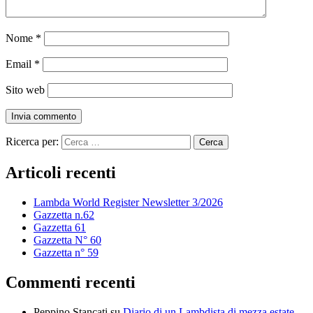
Nome
*
Email
*
Sito web
Ricerca per:
Articoli recenti
Lambda World Register Newsletter 3/2026
Gazzetta n.62
Gazzetta 61
Gazzetta N° 60
Gazzetta n° 59
Commenti recenti
Peppino Stancati
su
Diario di un Lambdista di mezza estate